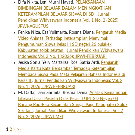
Difa Nikita, Leni Murni Hayati,
PELAKSANAAN
BIMBINGAN BELAJAR DALAM MENINGKATKAN
KETERAMPILAN BELAJAR SISWA DI SD
,
Jurnal
Pendidikan Widyaswara Indonesia: Vol. 1 No. 2 (2025):
JPWI-AGUSTUS
Fenika Nilza, Esa Yulimarta, Rosma Diana,
Pengaruh Media
Video Animasi Terhadap Keterampilan Menyimak
Pengumuman Siswa Kelas III SD negeri 26 pulakek
Kabupaten solok selatan
,
Jurnal Pendidikan Widyaswara
Indonesia: Vol. 2 No. 1 (2026): JPWI-FEBRUARI
Jesika Sonia, Yelly Martaliza, Rosi Satria Ardi,
Pengaruh
Media Kartu Kata Bergambar Terhadap Keterampilan
Membaca Siswa Pada Mata Pelajaran Bahasa Indonesia di
Kelas II
,
Jurnal Pendidikan Widyaswara Indonesia: Vol. 2
No. 1 (2026): JPWI-FEBRUARI
M. Daffa, Dian Sarmita, Rosma Diana,
Analisis Kemampuan
Literasi Dasar Peserta Didik Kelas II UPT SD Negeri 04
Bariang Rao-Rao Kecamatan Sungai Pagu Kabupaten Solok
Selatan
,
Jurnal Pendidikan Widyaswara Indonesia: Vol. 2
No. 2 (2026): JPWI-MEI
1
2
>
>>