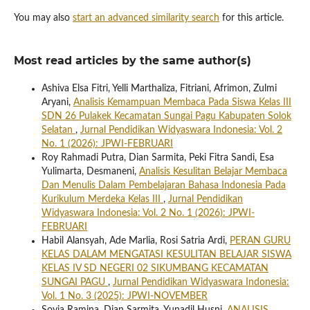
You may also
start an advanced similarity search
for this article.
Most read articles by the same author(s)
Ashiva Elsa Fitri, Yelli Marthaliza, Fitriani, Afrimon, Zulmi
Aryani,
Analisis Kemampuan Membaca Pada Siswa Kelas III
SDN 26 Pulakek Kecamatan Sungai Pagu Kabupaten Solok
Selatan
,
Jurnal Pendidikan Widyaswara Indonesia: Vol. 2
No. 1 (2026): JPWI-FEBRUARI
Roy Rahmadi Putra, Dian Sarmita, Peki Fitra Sandi, Esa
Yulimarta, Desmaneni,
Analisis Kesulitan Belajar Membaca
Dan Menulis Dalam Pembelajaran Bahasa Indonesia Pada
Kurikulum Merdeka Kelas III
,
Jurnal Pendidikan
Widyaswara Indonesia: Vol. 2 No. 1 (2026): JPWI-
FEBRUARI
Habil Alansyah, Ade Marlia, Rosi Satria Ardi,
PERAN GURU
KELAS DALAM MENGATASI KESULITAN BELAJAR SISWA
KELAS IV SD NEGERI 02 SIKUMBANG KECAMATAN
SUNGAI PAGU
,
Jurnal Pendidikan Widyaswara Indonesia:
Vol. 1 No. 3 (2025): JPWI-NOVEMBER