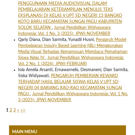
PENGGUNAAN MEDIA AUDIOVISUAL DALAM
PEMBELAJARAN KETERAMPILAN MENULIS TEKS
EKSPLANASI DI KELAS V UPT SD NEGERI 13 BANGKO
KOTO BARU KECAMATAN SUNGAI PAGU KABUPATEN
SOLOK SELATAN
,
Jurnal Pendidikan Widyaswara
Indonesia: Vol. 1 No. 3 (2025): JPWI-NOVEMBER
Qariy Diana, Dian Sarmita, Yunadil Husni,
Pengaruh Model
Pembelajaran Inquiry Based Learning (IBL) Menggunakan
Media Visual Terhadap Kemampuan Membaca Pemahaman
Siswa Kelas IV
,
Jurnal Pendidikan Widyaswara Indonesia:
Vol. 2 No. 1 (2026): JPWI-FEBRUARI
Iola Amelia Arsanti, Ernawarnelis, Desmaneni, Dian Sarmita,
Siska Widyawati,
PENGARUH PEMBERIAN REWARD
TERHADAP HASIL BELAJAR SISWA KELAS V UPT SD
NEGERI 04 BARIANG RAO-RAO KECAMATAN SUNGAI
PAGU
,
Jurnal Pendidikan Widyaswara Indonesia: Vol. 1 No.
3 (2025): JPWI-NOVEMBER
1
2
3
>
>>
MAIN MENU