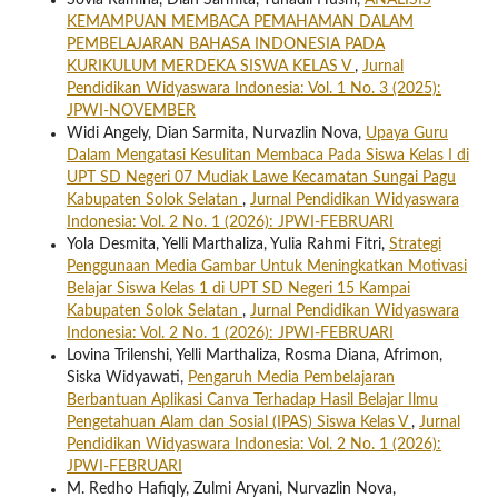
Sovia Ramina, Dian Sarmita, Yunadil Husni,
ANALISIS
KEMAMPUAN MEMBACA PEMAHAMAN DALAM
PEMBELAJARAN BAHASA INDONESIA PADA
KURIKULUM MERDEKA SISWA KELAS V
,
Jurnal
Pendidikan Widyaswara Indonesia: Vol. 1 No. 3 (2025):
JPWI-NOVEMBER
Widi Angely, Dian Sarmita, Nurvazlin Nova,
Upaya Guru
Dalam Mengatasi Kesulitan Membaca Pada Siswa Kelas I di
UPT SD Negeri 07 Mudiak Lawe Kecamatan Sungai Pagu
Kabupaten Solok Selatan
,
Jurnal Pendidikan Widyaswara
Indonesia: Vol. 2 No. 1 (2026): JPWI-FEBRUARI
Yola Desmita, Yelli Marthaliza, Yulia Rahmi Fitri,
Strategi
Penggunaan Media Gambar Untuk Meningkatkan Motivasi
Belajar Siswa Kelas 1 di UPT SD Negeri 15 Kampai
Kabupaten Solok Selatan
,
Jurnal Pendidikan Widyaswara
Indonesia: Vol. 2 No. 1 (2026): JPWI-FEBRUARI
Lovina Trilenshi, Yelli Marthaliza, Rosma Diana, Afrimon,
Siska Widyawati,
Pengaruh Media Pembelajaran
Berbantuan Aplikasi Canva Terhadap Hasil Belajar Ilmu
Pengetahuan Alam dan Sosial (IPAS) Siswa Kelas V
,
Jurnal
Pendidikan Widyaswara Indonesia: Vol. 2 No. 1 (2026):
JPWI-FEBRUARI
M. Redho Hafiqly, Zulmi Aryani, Nurvazlin Nova,