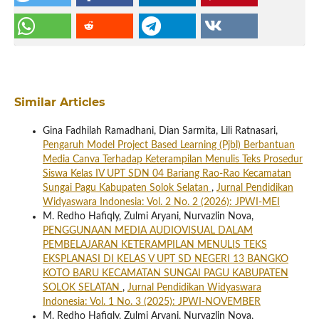
Similar Articles
Gina Fadhilah Ramadhani, Dian Sarmita, Lili Ratnasari,
Pengaruh Model Project Based Learning (Pjbl) Berbantuan
Media Canva Terhadap Keterampilan Menulis Teks Prosedur
Siswa Kelas IV UPT SDN 04 Bariang Rao-Rao Kecamatan
Sungai Pagu Kabupaten Solok Selatan
,
Jurnal Pendidikan
Widyaswara Indonesia: Vol. 2 No. 2 (2026): JPWI-MEI
M. Redho Hafiqly, Zulmi Aryani, Nurvazlin Nova,
PENGGUNAAN MEDIA AUDIOVISUAL DALAM
PEMBELAJARAN KETERAMPILAN MENULIS TEKS
EKSPLANASI DI KELAS V UPT SD NEGERI 13 BANGKO
KOTO BARU KECAMATAN SUNGAI PAGU KABUPATEN
SOLOK SELATAN
,
Jurnal Pendidikan Widyaswara
Indonesia: Vol. 1 No. 3 (2025): JPWI-NOVEMBER
M. Redho Hafiqly, Zulmi Aryani, Nurvazlin Nova,