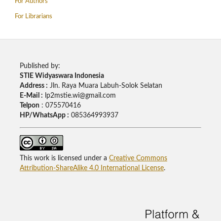
For Authors
For Librarians
Published by:
STIE Widyaswara Indonesia
Address :
Jln. Raya Muara Labuh-Solok Selatan
E-Mail :
lp2mstie.wi@gmail.com
Telpon
: 075570416
HP/WhatsApp :
085364993937
This work is licensed under a
Creative Commons
Attribution-ShareAlike 4.0 International License
.