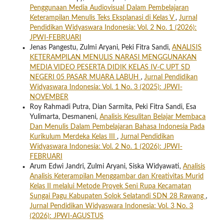
Penggunaan Media Audiovisual Dalam Pembelajaran
Keterampilan Menulis Teks Eksplanasi di Kelas V
,
Jurnal
Pendidikan Widyaswara Indonesia: Vol. 2 No. 1 (2026):
JPWI-FEBRUARI
Jenas Pangestu, Zulmi Aryani, Peki Fitra Sandi,
ANALISIS
KETERAMPILAN MENULIS NARASI MENGGUNAKAN
MEDIA VIDEO PESERTA DIDIK KELAS IV-C UPT SD
NEGERI 05 PASAR MUARA LABUH
,
Jurnal Pendidikan
Widyaswara Indonesia: Vol. 1 No. 3 (2025): JPWI-
NOVEMBER
Roy Rahmadi Putra, Dian Sarmita, Peki Fitra Sandi, Esa
Yulimarta, Desmaneni,
Analisis Kesulitan Belajar Membaca
Dan Menulis Dalam Pembelajaran Bahasa Indonesia Pada
Kurikulum Merdeka Kelas III
,
Jurnal Pendidikan
Widyaswara Indonesia: Vol. 2 No. 1 (2026): JPWI-
FEBRUARI
Arum Edwi Jandri, Zulmi Aryani, Siska Widyawati,
Analisis
Analisis Keterampilan Menggambar dan Kreativitas Murid
Kelas II melalui Metode Proyek Seni Rupa Kecamatan
Sungai Pagu Kabupaten Solok Selatandi SDN 28 Rawang
,
Jurnal Pendidikan Widyaswara Indonesia: Vol. 3 No. 3
(2026): JPWI-AGUSTUS