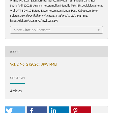
Ahmad Al Akbar, Dian Sarmita, Nurvazlin Nova, Yelli Marthaliza, & Rosi
Satria Ardi. (2026). Analisis Keterampilan Menulis Teks Eksposisisiswa Kelas
V di UPT SDN 12 Batang Lawe Kecamatan Sungai Pagu Kabupaten Solok
Selatan.
Jurnal Pendidikan Widyaswara Indonesia
,
2
(2), 641–651.
https://doi.org/10.63879/jpwi.v2i2.197
More Citation Formats
ISSUE
Vol. 2 No. 2 (2026): JPWI-MEI
SECTION
Articles