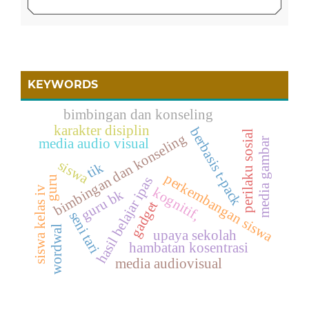
KEYWORDS
bimbingan dan konseling
karakter disiplin
berbasis t-pack
perilaku sosial
bimbingan dan konseling
media gambar
media audio visual
siswa
tik
perkembangan siswa
guru
hasil belajar ipas
siswa kelas iv
kognitif,
guru bk
gadget
seni tari
wordwal
upaya sekolah
hambatan kosentrasi
media audiovisual