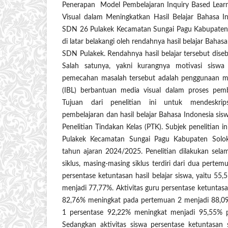
Penerapan Model Pembelajaran Inquiry Based Learn
Visual dalam Meningkatkan Hasil Belajar Bahasa I
SDN 26 Pulakek Kecamatan Sungai Pagu Kabupaten So
di latar belakangi oleh rendahnya hasil belajar Bahas
SDN Pulakek. Rendahnya hasil belajar tersebut dise
Salah satunya, yakni kurangnya motivasi siswa 
pemecahan masalah tersebut adalah penggunaan mo
(IBL) berbantuan media visual dalam proses pemb
Tujuan dari penelitian ini untuk mendeskrip
pembelajaran dan hasil belajar Bahasa Indonesia siswa
Penelitian Tindakan Kelas (PTK). Subjek penelitian 
Pulakek Kecamatan Sungai Pagu Kabupaten Solok
tahun ajaran 2024/2025. Penelitian dilakukan sel
siklus, masing-masing siklus terdiri dari dua pertemu
persentase ketuntasan hasil belajar siswa, yaitu 55,
menjadi 77,77%. Aktivitas guru persentase ketuntasan
82,76% meningkat pada pertemuan 2 menjadi 88,09%
1 persentase 92,22% meningkat menjadi 95,55% p
Sedangkan aktivitas siswa persentase ketuntasan 