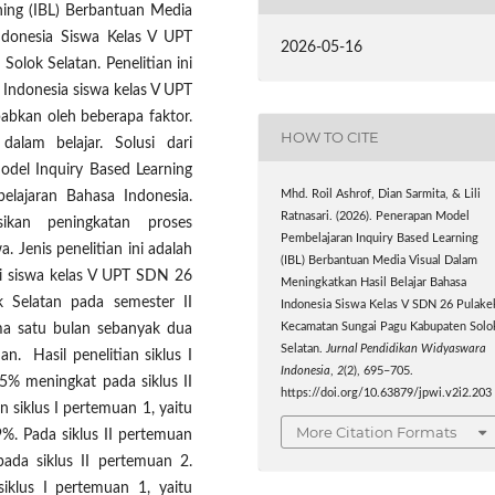
ing (IBL) Berbantuan Media
ndonesia Siswa Kelas V UPT
2026-05-16
lok Selatan. Penelitian ini
a Indonesia siswa kelas V UPT
babkan oleh beberapa faktor.
HOW TO CITE
dalam belajar. Solusi dari
del Inquiry Based Learning
Mhd. Roil Ashrof, Dian Sarmita, & Lili
elajaran Bahasa Indonesia.
Ratnasari. (2026). Penerapan Model
sikan peningkatan proses
Pembelajaran Inquiry Based Learning
. Jenis penelitian ini adalah
(IBL) Berbantuan Media Visual Dalam
ini siswa kelas V UPT SDN 26
Meningkatkan Hasil Belajar Bahasa
 Selatan pada semester II
Indonesia Siswa Kelas V SDN 26 Pulake
Kecamatan Sungai Pagu Kabupaten Solo
ama satu bulan sebanyak dua
Selatan.
Jurnal Pendidikan Widyaswara
an. Hasil penelitian siklus I
Indonesia
,
2
(2), 695–705.
55% meningkat pada siklus II
https://doi.org/10.63879/jpwi.v2i2.203
 siklus I pertemuan 1, yaitu
More Citation Formats
. Pada siklus II pertemuan
ada siklus II pertemuan 2.
siklus I pertemuan 1, yaitu