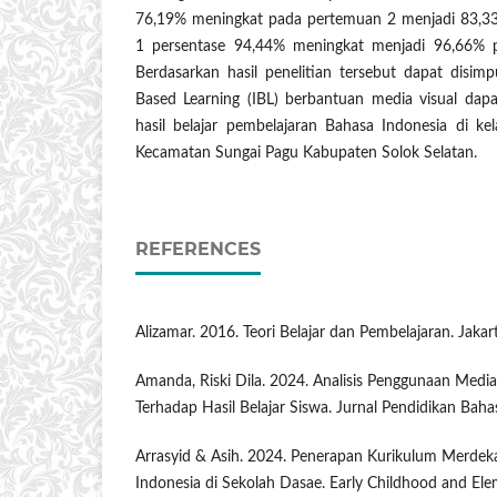
76,19% meningkat pada pertemuan 2 menjadi 83,33%
1 persentase 94,44% meningkat menjadi 96,66% p
Berdasarkan hasil penelitian tersebut dapat disi
Based Learning (IBL) berbantuan media visual dap
hasil belajar pembelajaran Bahasa Indonesia di 
Kecamatan Sungai Pagu Kabupaten Solok Selatan.
REFERENCES
Alizamar. 2016. Teori Belajar dan Pembelajaran. Jaka
Amanda, Riski Dila. 2024. Analisis Penggunaan Media
Terhadap Hasil Belajar Siswa. Jurnal Pendidikan Baha
Arrasyid & Asih. 2024. Penerapan Kurikulum Merdek
Indonesia di Sekolah Dasae. Early Childhood and Ele