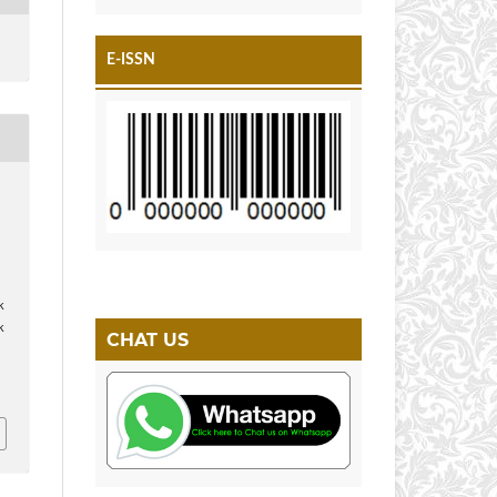
E-ISSN
k
k
CHAT US