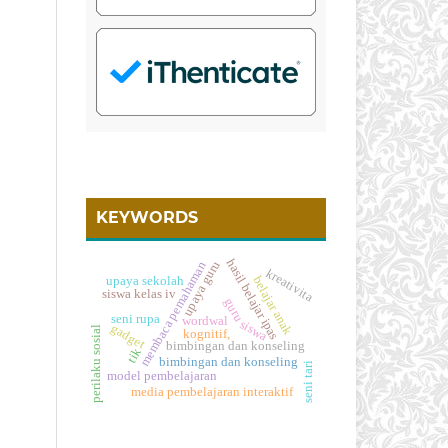
KEYWORDS
hasil belajar ipas
upaya guru
membaca pemahaman
kreativita
upaya sekolah
belajar anak
siswa kelas iv
guru
seni rupa
wordwal
siswa
gadget
perilaku sosial
kognitif,
bimbingan dan konseling
tik
bimbingan dan konseling
seni tari
model pembelajaran
media pembelajaran interaktif