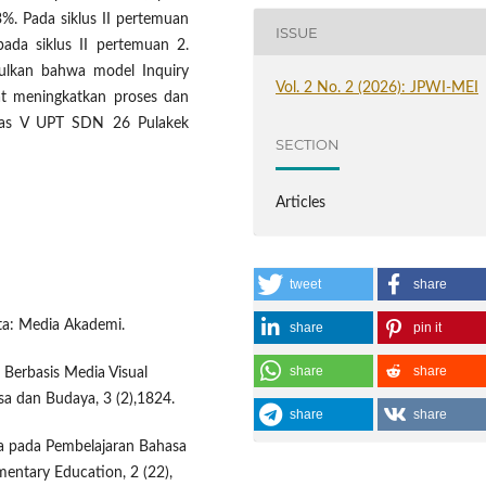
. Pada siklus II pertemuan
ISSUE
ada siklus II pertemuan 2.
mpulkan bahwa model Inquiry
Vol. 2 No. 2 (2026): JPWI-MEI
at meningkatkan proses dan
kelas V UPT SDN 26 Pulakek
SECTION
Articles
tweet
share
rta: Media Akademi.
share
pin it
share
share
 Berbasis Media Visual
sa dan Budaya, 3 (2),1824.
share
share
a pada Pembelajaran Bahasa
mentary Education, 2 (22),