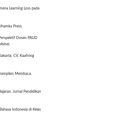
omena Learning Loss pada
 Uhamka Press.
 Perspektif Dosen PAUD
isher.
Jakarta: CV. Kaafning
eterampilan Membaca.
lajaran. Jurnal Pendidikan
 Bahasa Indonesia di Kelas