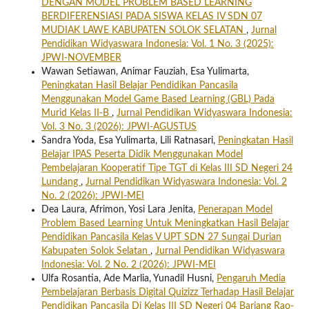
DENGAN MODEL PROBLEM BASED LEARNING
BERDIFERENSIASI PADA SISWA KELAS IV SDN 07
MUDIAK LAWE KABUPATEN SOLOK SELATAN
,
Jurnal
Pendidikan Widyaswara Indonesia: Vol. 1 No. 3 (2025):
JPWI-NOVEMBER
Wawan Setiawan, Animar Fauziah, Esa Yulimarta,
Peningkatan Hasil Belajar Pendidikan Pancasila
Menggunakan Model Game Based Learning (GBL) Pada
Murid Kelas II-B
,
Jurnal Pendidikan Widyaswara Indonesia:
Vol. 3 No. 3 (2026): JPWI-AGUSTUS
Sandra Yoda, Esa Yulimarta, Lili Ratnasari,
Peningkatan Hasil
Belajar IPAS Peserta Didik Menggunakan Model
Pembelajaran Kooperatif Tipe TGT di Kelas III SD Negeri 24
Lundang
,
Jurnal Pendidikan Widyaswara Indonesia: Vol. 2
No. 2 (2026): JPWI-MEI
Dea Laura, Afrimon, Yosi Lara Jenita,
Penerapan Model
Problem Based Learning Untuk Meningkatkan Hasil Belajar
Pendidikan Pancasila Kelas V UPT SDN 27 Sungai Durian
Kabupaten Solok Selatan
,
Jurnal Pendidikan Widyaswara
Indonesia: Vol. 2 No. 2 (2026): JPWI-MEI
Ulfa Rosantia, Ade Marlia, Yunadil Husni,
Pengaruh Media
Pembelajaran Berbasis Digital Quizizz Terhadap Hasil Belajar
Pendidikan Pancasila Di Kelas III SD Negeri 04 Bariang Rao-