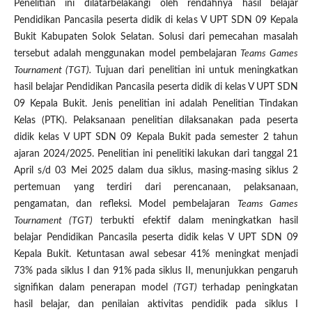
Penelitian ini dilatarbelakangi oleh rendahnya hasil belajar
Pendidikan Pancasila peserta didik di kelas V UPT SDN 09 Kepala
Bukit Kabupaten Solok Selatan. Solusi dari pemecahan masalah
tersebut adalah menggunakan model pembelajaran
Teams Games
Tournament (TGT).
Tujuan dari penelitian ini untuk meningkatkan
hasil belajar Pendidikan Pancasila peserta didik di kelas V UPT SDN
09 Kepala Bukit. Jenis penelitian ini adalah Penelitian Tindakan
Kelas (PTK). Pelaksanaan penelitian dilaksanakan pada peserta
didik kelas V UPT SDN 09 Kepala Bukit pada semester 2 tahun
ajaran 2024/2025. Penelitian ini penelitiki lakukan dari tanggal 21
April s/d 03 Mei 2025 dalam dua siklus, masing-masing siklus 2
pertemuan yang terdiri dari perencanaan, pelaksanaan,
pengamatan, dan refleksi. Model pembelajaran
Teams Games
Tournament (TGT)
terbukti efektif dalam meningkatkan hasil
belajar Pendidikan Pancasila peserta didik kelas V UPT SDN 09
Kepala Bukit. Ketuntasan awal sebesar 41% meningkat menjadi
73% pada siklus I dan 91% pada siklus II, menunjukkan pengaruh
signifikan dalam penerapan model
(TGT)
terhadap peningkatan
hasil belajar, dan penilaian aktivitas pendidik pada siklus I