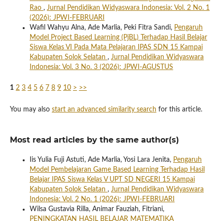
Rao
,
Jurnal Pendidikan Widyaswara Indonesia: Vol. 2 No. 1
(2026): JPWI-FEBRUARI
Wafil Wahyu Alna, Ade Marlia, Peki Fitra Sandi,
Pengaruh
Model Project Based Learning (PjBL) Terhadap Hasil Belajar
Siswa Kelas VI Pada Mata Pelajaran IPAS SDN 15 Kampai
Kabupaten Solok Selatan
,
Jurnal Pendidikan Widyaswara
Indonesia: Vol. 3 No. 3 (2026): JPWI-AGUSTUS
1
2
3
4
5
6
7
8
9
10
>
>>
You may also
start an advanced similarity search
for this article.
Most read articles by the same author(s)
Iis Yulia Fuji Astuti, Ade Marlia, Yosi Lara Jenita,
Pengaruh
Model Pembelajaran Game Based Learning Terhadap Hasil
Belajar IPAS Siswa Kelas V UPT SD NEGERI 15 Kampai
Kabupaten Solok Selatan
,
Jurnal Pendidikan Widyaswara
Indonesia: Vol. 2 No. 1 (2026): JPWI-FEBRUARI
Wilsa Gustavia Rilla, Animar Fauziah, Fitriani,
PENINGKATAN HASIL BELAJAR MATEMATIKA