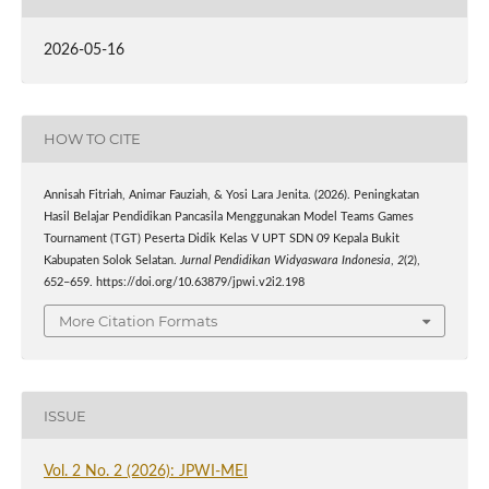
2026-05-16
HOW TO CITE
Annisah Fitriah, Animar Fauziah, & Yosi Lara Jenita. (2026). Peningkatan
Hasil Belajar Pendidikan Pancasila Menggunakan Model Teams Games
Tournament (TGT) Peserta Didik Kelas V UPT SDN 09 Kepala Bukit
Kabupaten Solok Selatan.
Jurnal Pendidikan Widyaswara Indonesia
,
2
(2),
652–659. https://doi.org/10.63879/jpwi.v2i2.198
More Citation Formats
ISSUE
Vol. 2 No. 2 (2026): JPWI-MEI