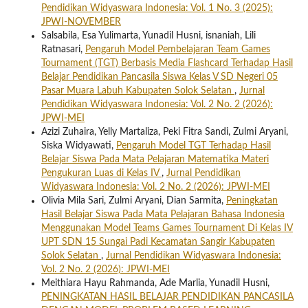
Pendidikan Widyaswara Indonesia: Vol. 1 No. 3 (2025):
JPWI-NOVEMBER
Salsabila, Esa Yulimarta, Yunadil Husni, isnaniah, Lili
Ratnasari,
Pengaruh Model Pembelajaran Team Games
Tournament (TGT) Berbasis Media Flashcard Terhadap Hasil
Belajar Pendidikan Pancasila Siswa Kelas V SD Negeri 05
Pasar Muara Labuh Kabupaten Solok Selatan
,
Jurnal
Pendidikan Widyaswara Indonesia: Vol. 2 No. 2 (2026):
JPWI-MEI
Azizi Zuhaira, Yelly Martaliza, Peki Fitra Sandi, Zulmi Aryani,
Siska Widyawati,
Pengaruh Model TGT Terhadap Hasil
Belajar Siswa Pada Mata Pelajaran Matematika Materi
Pengukuran Luas di Kelas IV
,
Jurnal Pendidikan
Widyaswara Indonesia: Vol. 2 No. 2 (2026): JPWI-MEI
Olivia Mila Sari, Zulmi Aryani, Dian Sarmita,
Peningkatan
Hasil Belajar Siswa Pada Mata Pelajaran Bahasa Indonesia
Menggunakan Model Teams Games Tournament Di Kelas IV
UPT SDN 15 Sungai Padi Kecamatan Sangir Kabupaten
Solok Selatan
,
Jurnal Pendidikan Widyaswara Indonesia:
Vol. 2 No. 2 (2026): JPWI-MEI
Meithiara Hayu Rahmanda, Ade Marlia, Yunadil Husni,
PENINGKATAN HASIL BELAJAR PENDIDIKAN PANCASILA