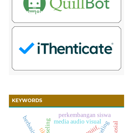
KEYWORDS
perkembangan siswa
berbasis t-pack
media audio visual
kognitif,
tik