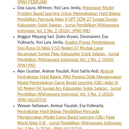
JPWI-FEBRUARI
Dea Laura, Afrimon, Yosi Lara Jenita,
Penerapan Model
Problem Based Learning Untuk Meningkatkan Hasil Belajar
Pendidikan Pancasila Kelas V UPT SDN 27 Sungai Durian
Kabupaten Solok Selatan
,
Jurnal Pendidikan Widyaswara
Indonesia: Vol. 2 No. 2 (2026): JPWI-MEI
Anggun Mayang Sari, Zulmi Aryani, Desmaneni, Esa
Yulimarta, Yosi Lara Jenita,
Analisis Proses Pembelajaran
Seni Rupa Di Kelas V SD Negeri 07 Mudiak Lawe
Kecamatan Sungai Pagu Kabupaten Solok Selatan
,
Jurnal
Pendidikan Widyaswara Indonesia: Vol. 2 No. 2 (2026):
JPWI-MEI
Alan Gustian, Animar Fauziah, Rosi Satria Ardi,
Abstrak
Peningkatan Hasil Belajar IPAS Peserta Didik Menggunakan
Model Pembelajaran Game Based Learning (GBL) Kelas III
SD Negeri 04 Sungai Aro Kabupaten Solok Selatan
,
Jurnal
Pendidikan Widyaswara Indonesia: Vol. 3 No. 3 (2026):
JPWI-AGUSTUS
Wawan Setiawan, Animar Fauziah, Esa Yulimarta,
Peningkatan Hasil Belajar Pendidikan Pancasila
Menggunakan Model Game Based Learning (GBL) Pada
Murid Kelas II-B
,
Jurnal Pendidikan Widyaswara Indonesia: