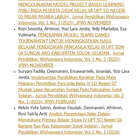
MENGGUNAKAN MODEL PROJECT BASED LEARNING
(PJBL) PADA PESERTA DIDIK KELAS VA UPT SD NEGERI
05 PASAR MUARA LABUH
,
Jurnal Pendidikan Widyaswara
Indonesia: Vol. 1 No. 3 (2025): JPWI-NOVEMBER
Reni Sesmita, Afrimon, Yosi Lara Jenita, Yelly Martaliza, Esa
Yulimarta,
PENERAPAN MODEL TEAMS GAMES
TOURNAMENT UNTUK MENINGKATKAN HASIL
BELAJAR PENDIDIKAN PANCASILA KELAS III UPT SDN
04 SUNGAI ARO KABUPATEN SOLOK SELATAN
,
Jurnal
Pendidikan Widyaswara Indonesia: Vol. 1 No. 3 (2025):
JPWI-NOVEMBER
Suryani Fadilla, Desmaneni, Ernawarnelis, isnaniah, Yosi Lara
Jenita,
Implementasi Pendidikan Karakter Pada Mata
Pelajaran Pendidikan Pancasila Kelas IV SD Negeri 07
Mudiak Lawe Kecamatan Sungai Pagu Kabupaten Solok
Selatan
,
Jurnal Pendidikan Widyaswara Indonesia: Vol. 2
No. 1 (2026): JPWI-FEBRUARI
Kelvin Yufa Satrio, Animar Fauziah, Desmaneni, Afrimon,
Rosi Satria Ardi,
Analisis Pengelolaan Kelas Dalam
Mendukung Prestasi Belajar Siswa IV UPT SD Negeri 04
Bariang Rao-Rao Kabuputen Solok Selatan
,
Jurnal
Pendidikan Widyaswara Indonesia: Vol. 2 No. 1 (2026):