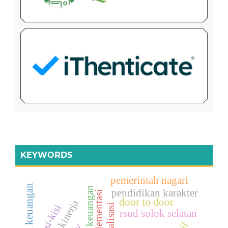
KEYWORDS
pemerintah nagari
pendidikan karakter
implementasi
door to door
kinerja
digitalisasi
kisi-kisi
rsud solok selatan