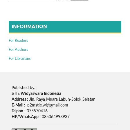
INFORMATION
For Readers
For Authors
For Librarians
Published by:
STIE Widyaswara Indonesia
Address :
Jln. Raya Muara Labuh-Solok Selatan
E-Mail :
lp2mstie.wi@gmail.com
Telpon
: 075570416
HP/WhatsApp :
085364993937